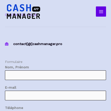
Aller
Main
au
Men
CONTACTEZ-NOUS
contenu
contact[@]cashmanager.pro
Formulaire
Nom, Prénom
E-mail
Téléphone